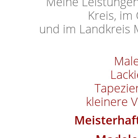
Meine Leistunge
Kreis, im
und im Landkreis M
Male
Lacki
Tapezie
kleinere 
Meisterhaf