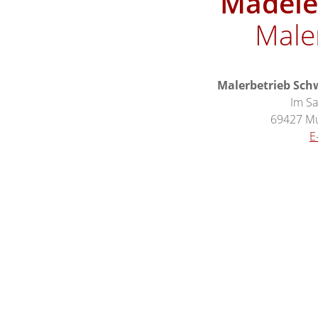
Madele
Male
Malerbetrieb Sch
Im S
69427 M
E